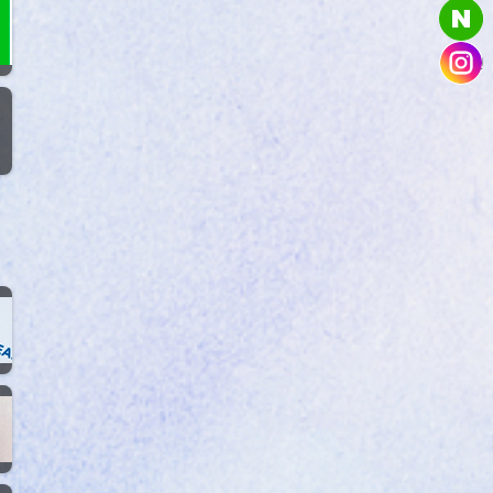
유짱
유짱 불
네이버
공식인
블로그
바로가기
미라클
레이저
39,600원
클렌징
밀크
250ml
미라클
레이저
39,600원
마스크
1박스/10매입