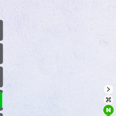
사이드
유짱
QR코드
네이버TV
바로가기
유짱TV