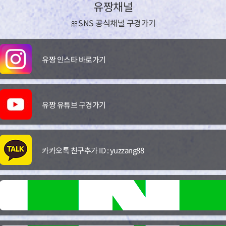
유짱채널
🎀SNS 공식채널 구경가기
유짱 인스타 바로가기
유짱 유튜브 구경가기
카카오톡 친구추가 ID : yuzzang88